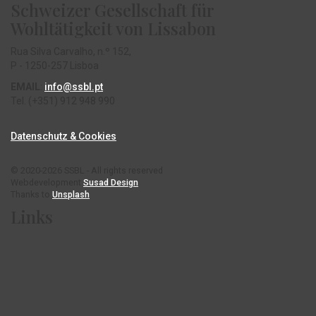
Schweizer Gesellschaft für
Wohltätigkeit von Lissabon
Rua Silva Carvalho, n.º 152,
P - 1250-257 Lisboa
EMAIL
:
info@ssbl.pt
Tel. (+351) 912 948 990
Datenschutz & Cookies
© 2020-2026 SSBL - All rights reserved
Webdevelopment
Susad Design
Thanks to
Unsplash
Links