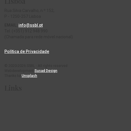
Lisboa
Rua Silva Carvalho, n.º 152,
P - 1250-257 Lisboa
EMAIL
:
info@ssbl.pt
Tel. (+351) 912 948 990
(Chamada para rede móvel nacional)
Política de Privacidade
© 2020-2026 SSBL - All rights reserved
Webdevelopment
Susad Design
Thanks to
Unsplash
Links